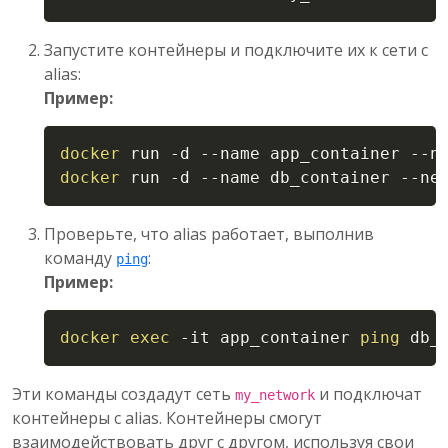
Запустите контейнеры и подключите их к сети с
alias:
Пример:
Copy
docker
 run 
-d
--name
 app_container 
--n
docker
 run 
-d
--name
 db_container 
--ne
Проверьте, что alias работает, выполнив
команду
:
ping
Пример:
Copy
docker
exec
-it
 app_container 
ping
 db_
Эти команды создадут сеть
и подключат
my_network
контейнеры с alias. Контейнеры смогут
взаимодействовать друг с другом, используя свои