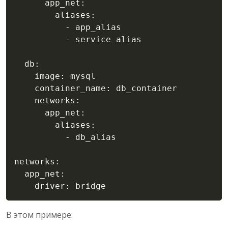
      app_net:

        aliases:

          - app_alias

          - service_alias

  db:

    image: mysql

    container_name: db_container

    networks:

      app_net:

        aliases:

          - db_alias

networks:

  app_net:

    driver: bridge
В этом примере: