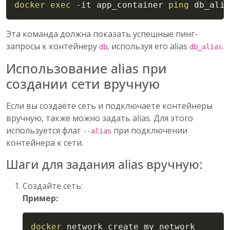
docker
exec
-it
 app_container 
ping
 db_alia
Эта команда должна показать успешные пинг-
запросы к контейнеру
, используя его alias
.
db
db_alias
Использование alias при
создании сети вручную
Если вы создаёте сеть и подключаете контейнеры
вручную, также можно задать alias. Для этого
используется флаг
при подключении
--alias
контейнера к сети.
Шаги для задания alias вручную:
Создайте сеть:
Пример:
Copy
docker
 network create my_network