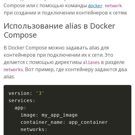
Compose или с помощью команды
docker
network
при создании и подключении контейнеров к сетям.
Использование alias в Docker
Compose
В Docker Compose можно задавать alias для
контейнеров при подключении их к сети. Это
делается с помощью директивы
в разделе
aliases
. Вот пример, где контейнеру задаются два
networks
alias:
Copy
version: 
'3'
services:

  app:

    image: my_app_image

    container_name: app_container

    networks:
