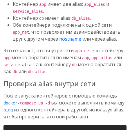
Контейнер
имеет два alias:
и
app
app_alias
.
service_alias
Контейнер
имеет alias
.
db
db_alias
Оба контейнера подключены к одной сети
, что позволяет им взаимодействовать
app_net
друг с другом через
hostname
или через alias.
Это означает, что внутри сети
к контейнеру
app_net
можно обратиться по именам
,
или
app
app
app_alias
, а к контейнеру
можно обратиться
service_alias
db
как
или
.
db
db_alias
Проверка alias внутри сети
После запуска контейнеров с помощью команды
вы можете выполнить команду
docker
-compose up -d
из одного контейнера в другой, используя alias,
ping
чтобы проверить, что они работают:
Copy