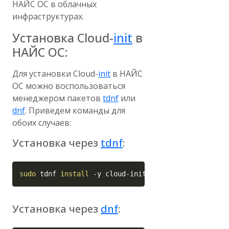
НАЙС ОС в облачных
инфраструктурах.
Установка Cloud-
init
в
НАЙС ОС:
Для установки Cloud-
init
в НАЙС
ОС можно воспользоваться
менеджером пакетов
tdnf
или
dnf
. Приведем команды для
обоих случаев:
Установка через
tdnf
:
Copy
sudo
 tdnf 
install
-y
 cloud-init
Установка через
dnf
: