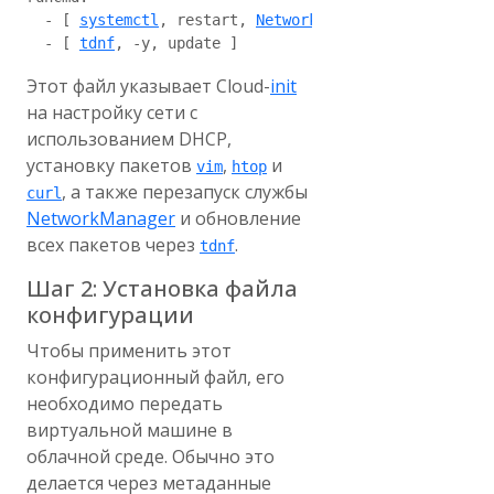
  - [ 
systemctl
, restart, 
NetworkManager
 ]

  - [ 
tdnf
Этот файл указывает Cloud-
init
на настройку сети с
использованием DHCP,
установку пакетов
,
и
vim
htop
, а также перезапуск службы
curl
NetworkManager
и обновление
всех пакетов через
.
tdnf
Шаг 2: Установка файла
конфигурации
Чтобы применить этот
конфигурационный файл, его
необходимо передать
виртуальной машине в
облачной среде. Обычно это
делается через метаданные