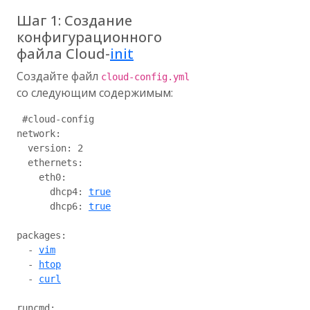
Шаг 1: Создание
конфигурационного
файла Cloud-
init
Создайте файл
cloud-config.yml
со следующим содержимым:
 #cloud-config

network:

  version: 2

  ethernets:

    eth0:

      dhcp4: 
true
      dhcp6: 
true
packages:

  - 
vim
  - 
htop
  - 
curl
runcmd:
