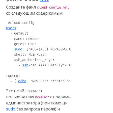
Создайте файл
cloud-config.yml
со следующим содержимым:
users
:

  - default

  - name: newuser

    gecos: User

sudo
: ['ALL=(ALL) NOPASSWD:ALL']

    shell: /bin/bash

    ssh_authorized_keys:

      - 
ssh
-rsa AAAAB3NzaC1yc2EAAAABIwAAAQEAq1MEWblmQ
runcmd:

  - [ 
echo
Этот файл создаст
пользователя
с правами
newuser
администратора (при помощи
sudo
без запроса пароля) и