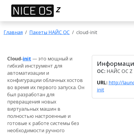
Z
Главная
Пакеты НАЙС ОС
cloud-init
Cloud-
init
— это мощный и
Информация
гибкий инструмент для
ОС:
НАЙС ОС Z
автоматизации и
конфигурации облачных хостов
URL:
http://laun
во время их первого запуска. Он
init
был разработан для
превращения новых
виртуальных машин в
полностью настроенные и
готовые к работе системы без
необходимости ручного