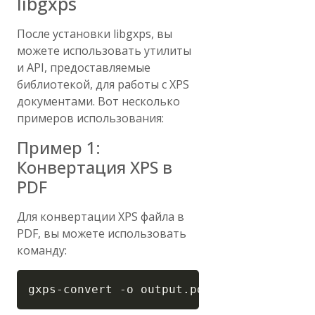
libgxps
После установки libgxps, вы
можете использовать утилиты
и API, предоставляемые
библиотекой, для работы с XPS
документами. Вот несколько
примеров использования:
Пример 1:
Конвертация XPS в
PDF
Для конвертации XPS файла в
PDF, вы можете использовать
команду:
Copy
gxps-convert 
-o
 output.pdf input.xps