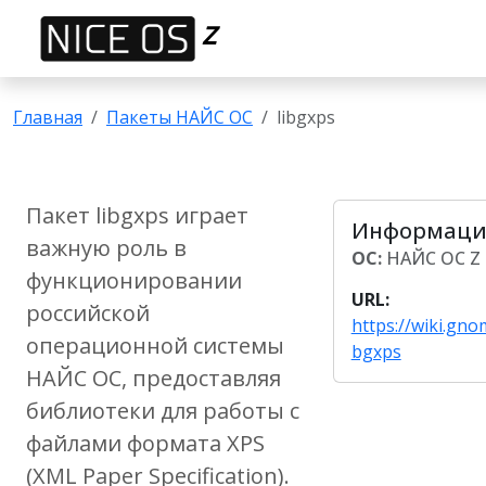
Z
Главная
Пакеты НАЙС ОС
libgxps
Пакет libgxps играет
Информация
важную роль в
ОС:
НАЙС ОС Z
функционировании
URL:
российской
https://wiki.gno
операционной системы
bgxps
НАЙС ОС, предоставляя
библиотеки для работы с
файлами формата XPS
(XML Paper Specification).