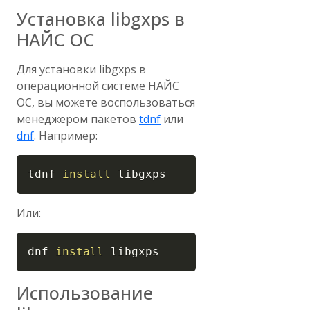
Установка libgxps в
НАЙС ОС
Для установки libgxps в
операционной системе НАЙС
ОС, вы можете воспользоваться
менеджером пакетов
tdnf
или
dnf
. Например:
Copy
tdnf 
install
 libgxps
Или:
Copy
dnf 
install
 libgxps
Использование