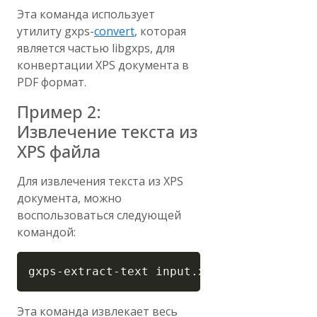
Эта команда использует
утилиту gxps-
convert
, которая
является частью libgxps, для
конвертации XPS документа в
PDF формат.
Пример 2:
Извлечение текста из
XPS файла
Для извлечения текста из XPS
документа, можно
воспользоваться следующей
командой:
Copy
gxps-extract-text input.xps output.txt
Эта команда извлекает весь