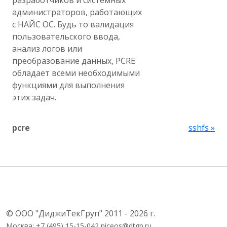
разработчиков и системных
администраторов, работающих
с НАЙС ОС. Будь то валидация
пользовательского ввода,
анализ логов или
преобразование данных, PCRE
обладает всеми необходимыми
функциями для выполнения
этих задач.
pcre
sshfs »
© ООО "ДиджиТекГруп" 2011 - 2026 г.
Москва: +7 (495) 15-15-042 niceos@dtgp.ru