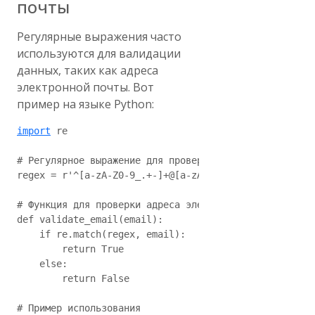
почты
Регулярные выражения часто
используются для валидации
данных, таких как адреса
электронной почты. Вот
пример на языке Python:
import
 re

# Регулярное выражение для проверки адреса электронно
regex = r'^[a-zA-Z0-9_.+-]+@[a-zA-Z0-9-]+\.[a-zA-Z0-9
# Функция для проверки адреса электронной почты

def validate_email(email):

    if re.match(regex, email):

        return True

    else:

        return False

# Пример использования
