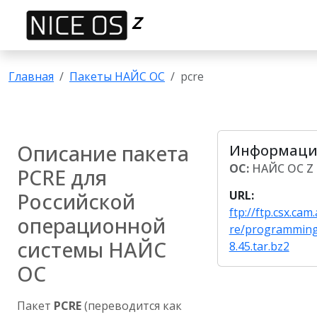
Z
Главная
Пакеты НАЙС ОС
pcre
Описание пакета
Информация
ОС:
НАЙС ОС Z
PCRE для
Российской
URL:
ftp://ftp.csx.ca
операционной
re/programming
системы НАЙС
8.45.tar.bz2
ОС
Пакет
PCRE
(переводится как