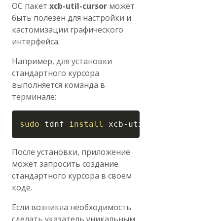
ОС пакет
xcb-util-cursor
может
быть полезен для настройки и
кастомизации графического
интерфейса.
Например, для установки
стандартного курсора
выполняется команда в
терминале:
Copy
sudo
 tdnf 
install
 xcb-util-cursor
После установки, приложение
может запросить создание
стандартного курсора в своем
коде.
Если возникла необходимость
сделать указатель уникальным