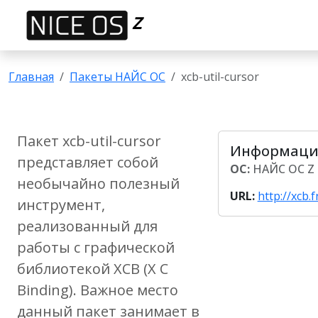
Z
Главная
Пакеты НАЙС ОС
xcb-util-cursor
Пакет
xcb-util-cursor
Информация
представляет собой
ОС:
НАЙС ОС Z
необычайно полезный
URL:
http://xcb.
инструмент,
реализованный для
работы с графической
библиотекой XCB (X C
Binding). Важное место
данный пакет занимает в