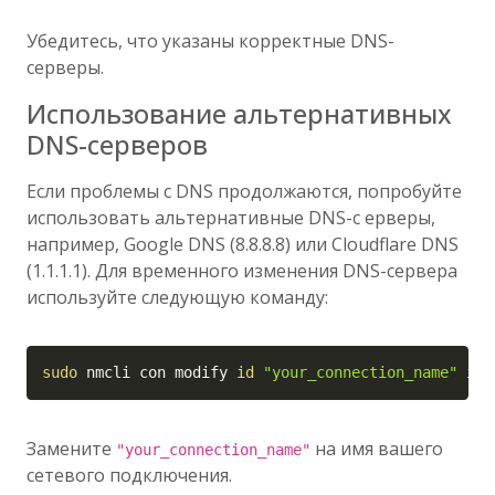
Убедитесь, что указаны корректные DNS-
серверы.
Использование альтернативных
DNS-серверов
Если проблемы с DNS продолжаются, попробуйте
использовать альтернативные DNS-с ерверы,
например, Google DNS (8.8.8.8) или Cloudflare DNS
(1.1.1.1). Для временного изменения DNS-сервера
используйте следующую команду:
Copy
sudo
 nmcli con modify 
id
"your_connection_name"
 ipv
Замените
на имя вашего
"your_connection_name"
сетевого подключения.