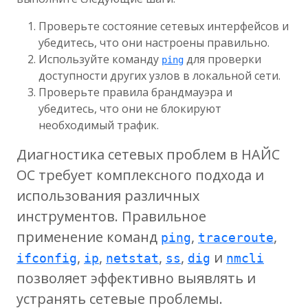
Проверьте состояние сетевых интерфейсов и
убедитесь, что они настроены правильно.
Используйте команду
для проверки
ping
доступности других узлов в локальной сети.
Проверьте правила брандмауэра и
убедитесь, что они не блокируют
необходимый трафик.
Диагностика сетевых проблем в НАЙС
ОС требует комплексного подхода и
использования различных
инструментов. Правильное
применение команд
,
,
ping
traceroute
,
,
,
,
и
ifconfig
ip
netstat
ss
dig
nmcli
позволяет эффективно выявлять и
устранять сетевые проблемы.