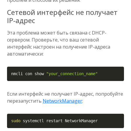
проблем и способы их решения.
Сетевой интерфейс не получает
IP-адрес
Эта проблема может быть связана с DHCP-
сервером. Проверьте, что ваш сетевой
интерфейс настроен на получение IP-адреса
автоматически:
Copy
nmcli con show 
"your_connection_name"
Если интерфейс не получает IP-адрес, попробуйте
перезапустить
NetworkManager
:
Copy
sudo
 systemctl restart NetworkManager