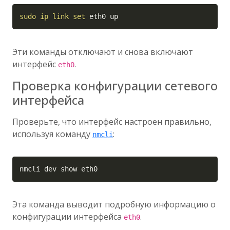
Copy
sudo
ip
link
set
 eth0 up
Эти команды отключают и снова включают
интерфейс
.
eth0
Проверка конфигурации сетевого
интерфейса
Проверьте, что интерфейс настроен правильно,
используя команду
:
nmcli
Copy
nmcli dev show eth0
Эта команда выводит подробную информацию о
конфигурации интерфейса
.
eth0