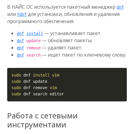
В НАЙС ОС используется пакетный менеджер
dnf
или
для установки, обновления и удаления
tdnf
программного обеспечения.
— устанавливает пакет.
dnf
install
— обновляет пакеты.
dnf
update
— удаляет пакет.
dnf
remove
— ищет пакет по ключевому слову.
dnf
search
Copy
sudo
 dnf 
install
vim
sudo
sudo
 dnf remove 
vim
sudo
 dnf search editor
Работа с сетевыми
инструментами