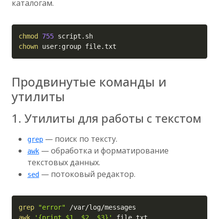
каталогам.
Copy
chmod
755
chown
 user:group file.txt
Продвинутые команды и
утилиты
1. Утилиты для работы с текстом
— поиск по тексту.
grep
— обработка и форматирование
awk
текстовых данных.
— потоковый редактор.
sed
Copy
grep
"error"
awk
'{print $1, $2, $3}'