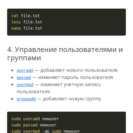
Copy
cat
less
nano
 file.txt
4. Управление пользователями и
группами
— добавляет нового пользователя.
useradd
— изменяет пароль пользователя.
passwd
— изменяет учетную запись
usermod
пользователя.
— добавляет новую группу.
groupadd
Copy
sudo
useradd
sudo
passwd
sudo
usermod
-aG
sudo