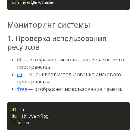
ssh
 user@hostname
Мониторинг системы
1. Проверка использования
ресурсов
— отображает использование дискового
df
пространства.
— оценивает использование дискового
du
пространства.
— отображает использование памяти.
free
Copy
df
-h
du
-sh
free
-m