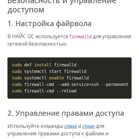
Безопасность и управление
доступом
1. Настройка файрвола
В НАЙС ОС используется
для управления
firewalld
сетевой безопасностью.
Copy
sudo
 dnf 
install
sudo
sudo
 systemctl 
enable
sudo
 firewall-cmd --add-service
=
ssh 
--permanent
sudo
 firewall-cmd 
--reload
2. Управление правами доступа
Используйте команды
и
для
chmod
chown
управления правами доступа к файлам и