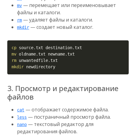
— перемещает или переименовывает
mv
файлы и каталоги.
— удаляет файлы и каталоги.
rm
— создает новый каталог.
mkdir
Copy
cp
mv
rm
mkdir
 newdirectory
3. Просмотр и редактирование
файлов
— отображает содержимое файла.
cat
— постраничный просмотр файла.
less
— текстовый редактор для
nano
редактирования файлов.