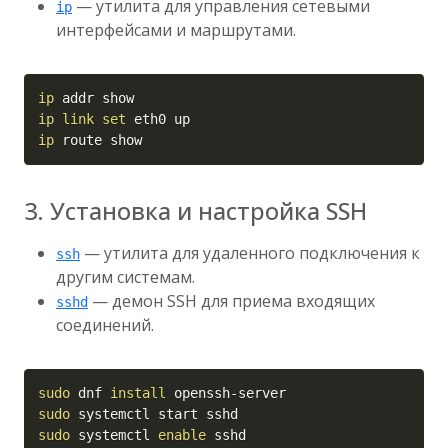
— утилита для управления сетевыми
ip
интерфейсами и маршрутами.
Copy
ip
ip
link
set
ip
 route show
3. Установка и настройка SSH
— утилита для удаленного подключения к
ssh
другим системам.
— демон SSH для приема входящих
sshd
соединений.
Copy
sudo
 dnf 
install
sudo
sudo
 systemctl 
enable