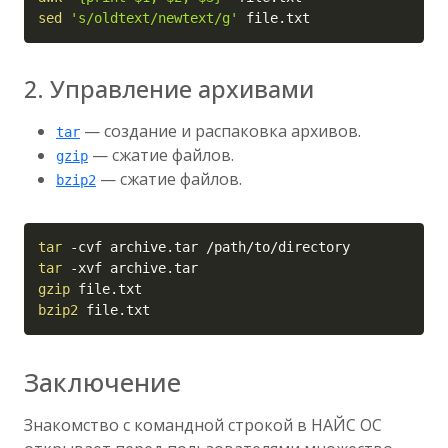
sed
's/oldtext/newtext/g'
 file.txt
2. Управление архивами
— создание и распаковка архивов.
tar
— сжатие файлов.
gzip
— сжатие файлов.
bzip2
Copy
tar
-cvf
tar
-xvf
gzip
bzip2
 file.txt
Заключение
Знакомство с командной строкой в НАЙС ОС