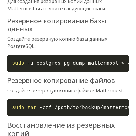
Для создания резервных копий данных
Mattermost выполните следующие шаги:
Резервное копирование базы
данных
Создайте резервную копию базы данных
PostgreSQL:
Copy
sudo
-u
 postgres pg_dump mattermost 
>
 /p
Резервное копирование файлов
Создайте резервную копию файлов Mattermost:
Copy
sudo
tar
-czf
 /path/to/backup/mattermost
Восстановление из резервных
копий