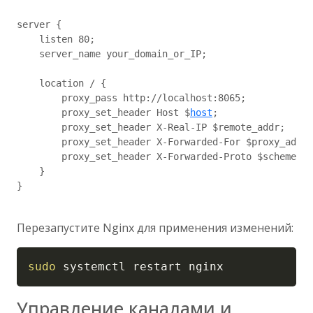
server {

    listen 80;

    server_name your_domain_or_IP;

    location / {

        proxy_pass http://localhost:8065;

        proxy_set_header Host $
host
;

        proxy_set_header X-Real-IP $remote_addr;

        proxy_set_header X-Forwarded-For $proxy_add_x
        proxy_set_header X-Forwarded-Proto $scheme;

    }

}

Перезапустите Nginx для применения изменений:
Copy
sudo
 systemctl restart nginx
Управление каналами и