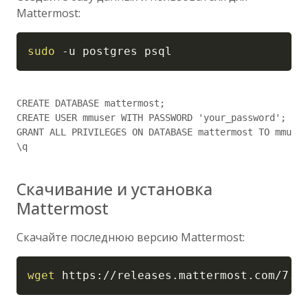
Mattermost:
Copy
sudo
-u
 postgres psql
CREATE DATABASE mattermost;

CREATE USER mmuser WITH PASSWORD 'your_password';

GRANT ALL PRIVILEGES ON DATABASE mattermost TO mmuser
\q

Скачивание и установка
Mattermost
Скачайте последнюю версию Mattermost:
Copy
wget
 https://releases.mattermost.com/7.0