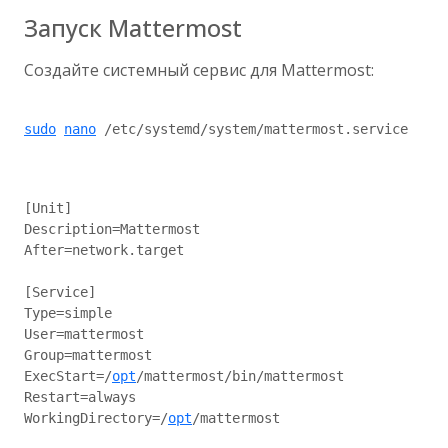
Запуск Mattermost
Создайте системный сервис для Mattermost:
sudo
nano
 /etc/systemd/system/mattermost.service

[Unit]

Description=Mattermost

After=network.target

[Service]

Type=simple

User=mattermost

Group=mattermost

ExecStart=/
opt
/mattermost/bin/mattermost

Restart=always

WorkingDirectory=/
opt
/mattermost
