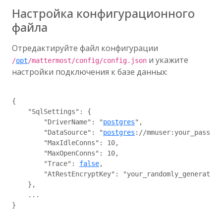
Настройка конфигурационного
файла
Отредактируйте файл конфигурации
и укажите
/
opt
/mattermost/config/config.json
настройки подключения к базе данных:
{

    "SqlSettings": {

        "DriverName": "
postgres
",

        "DataSource": "
postgres
://mmuser:your_passwor
        "MaxIdleConns": 10,

        "MaxOpenConns": 10,

        "Trace": 
false
,

        "AtRestEncryptKey": "your_randomly_generated_
    },

    ...

}
