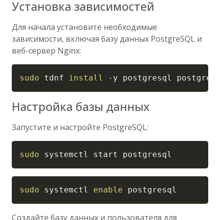
Установка зависимостей
Для начала установите необходимые
зависимости, включая базу данных PostgreSQL и
веб-сервер Nginx:
Copy
sudo
 tdnf 
install
-y
 postgresql postgres
Настройка базы данных
Запустите и настройте PostgreSQL:
Copy
sudo
 systemctl start postgresql
Copy
sudo
 systemctl 
enable
 postgresql
Создайте базу данных и пользователя для