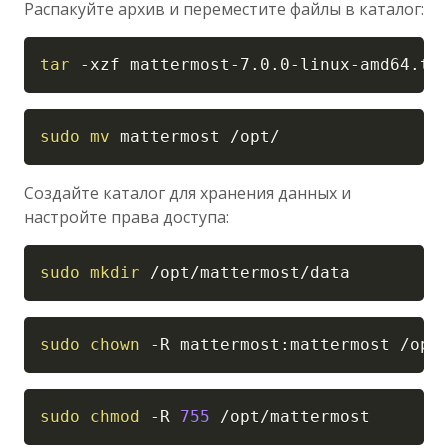
Распакуйте архив и переместите файлы в каталог:
Copy
tar
-xzf
 mattermost-7.0.0-linux-amd64.ta
Copy
sudo
mv
 mattermost /opt/
Создайте каталог для хранения данных и
настройте права доступа:
Copy
sudo
mkdir
 /opt/mattermost/data
Copy
sudo
chown
-R
 mattermost:mattermost /opt
Copy
sudo
chmod
-R
755
 /opt/mattermost