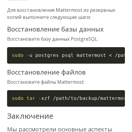
Для восстановления Mattermost из резервных
копий выполните следующие шаги:
Восстановление базы данных
Восстановите базу данных PostgreSQL:
Copy
sudo
-u
 postgres psql mattermost 
<
 /path
Восстановление файлов
Восстановите файлы Mattermost:
Copy
sudo
tar
-xzf
 /path/to/backup/mattermost
Заключение
Мы рассмотрели основные аспекты