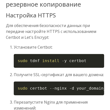
резервное копирование
Настройка HTTPS
Для обеспечения безопасности данных при
передаче настройте HTTPS с использованием
Certbot и Let's Encrypt:
Установите Certbot:
Copy
sudo
 tdnf 
install
-y
 certbot
Получите SSL-сертификат для вашего домена:
Copy
sudo
 certbot 
--nginx
-d
 your_domain_o
Перезапустите Nginx для применения
изменений: