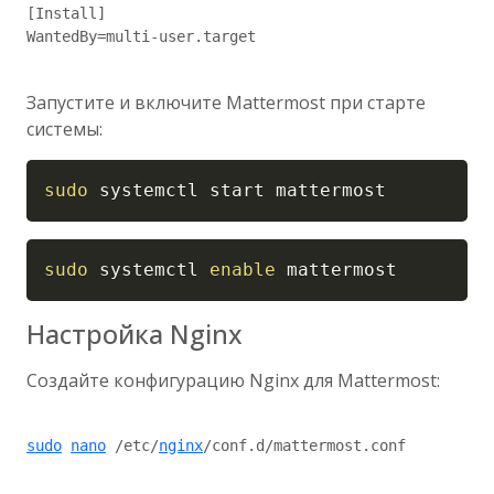
[Install]

WantedBy=multi-user.target

Запустите и включите Mattermost при старте
системы:
Copy
sudo
 systemctl start mattermost
Copy
sudo
 systemctl 
enable
 mattermost
Настройка Nginx
Создайте конфигурацию Nginx для Mattermost:
sudo
nano
 /etc/
nginx
/conf.d/mattermost.conf
