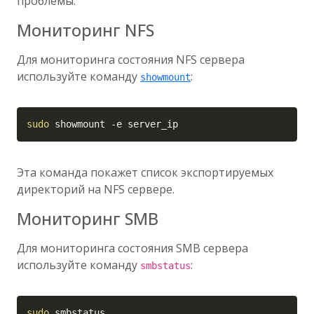
проблемы.
Мониторинг NFS
Для мониторинга состояния NFS сервера
используйте команду
:
showmount
Copy
sudo
 showmount 
-e
 server_ip
Эта команда покажет список экспортируемых
директорий на NFS сервере.
Мониторинг SMB
Для мониторинга состояния SMB сервера
используйте команду
:
smbstatus
Copy
sudo
 smbstatus