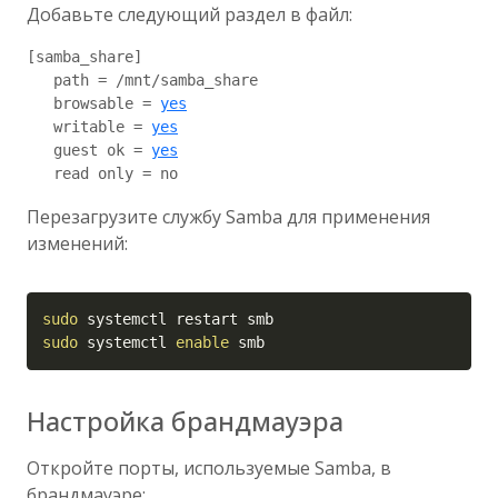
Добавьте следующий раздел в файл:
[samba_share]

   path = /mnt/samba_share

   browsable = 
yes
   writable = 
yes
   guest ok = 
yes
Перезагрузите службу Samba для применения
изменений:
Copy
sudo
sudo
 systemctl 
enable
 smb
Настройка брандмауэра
Откройте порты, используемые Samba, в
брандмауэре: