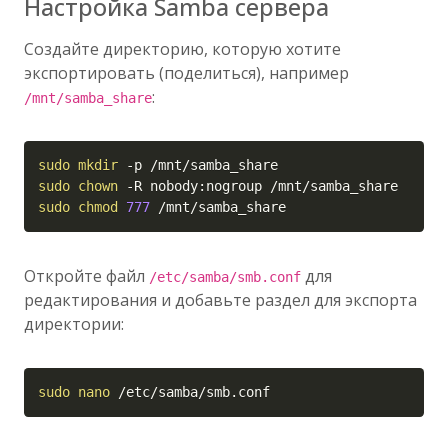
Настройка Samba сервера
Создайте директорию, которую хотите
экспортировать (поделиться), например
:
/mnt/samba_share
Copy
sudo
mkdir
-p
sudo
chown
-R
sudo
chmod
777
 /mnt/samba_share
Откройте файл
для
/etc/samba/smb.conf
редактирования и добавьте раздел для экспорта
директории:
Copy
sudo
nano
 /etc/samba/smb.conf