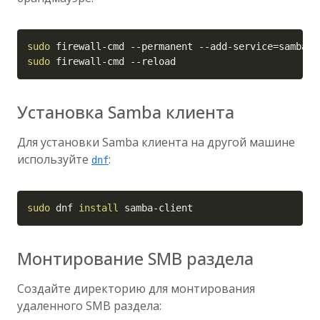
Copy
sudo
 firewall-cmd 
--permanent
 --add-service
=
sudo
 firewall-cmd 
--reload
Установка Samba клиента
Для установки Samba клиента на другой машине
используйте
:
dnf
Copy
sudo
 dnf 
install
 samba-client
Монтирование SMB раздела
Создайте директорию для монтирования
удаленного SMB раздела: