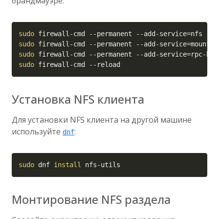
брандмауэре:
Copy
sudo
 firewall-cmd 
--permanent
 --add-service
=
sudo
 firewall-cmd 
--permanent
 --add-service
=
sudo
 firewall-cmd 
--permanent
 --add-service
=
sudo
 firewall-cmd 
--reload
Установка NFS клиента
Для установки NFS клиента на другой машине
используйте
:
dnf
Copy
sudo
 dnf 
install
 nfs-utils
Монтирование NFS раздела