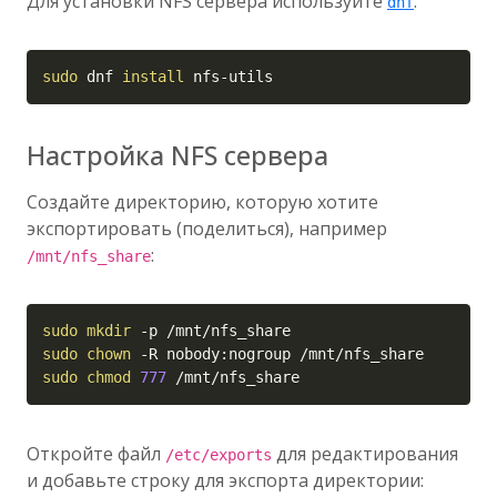
Для установки NFS сервера используйте
:
dnf
Copy
sudo
 dnf 
install
 nfs-utils
Настройка NFS сервера
Создайте директорию, которую хотите
экспортировать (поделиться), например
:
/mnt/nfs_share
Copy
sudo
mkdir
-p
sudo
chown
-R
sudo
chmod
777
 /mnt/nfs_share
Откройте файл
для редактирования
/etc/exports
и добавьте строку для экспорта директории: