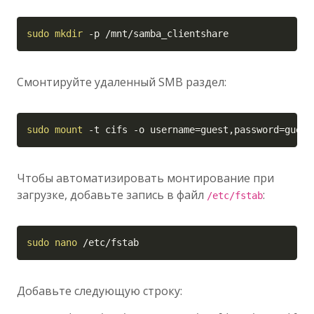
Copy
sudo
mkdir
-p
 /mnt/samba_clientshare
Смонтируйте удаленный SMB раздел:
Copy
sudo
mount
-t
 cifs 
-o
username
=
guest,password
=
guest
Чтобы автоматизировать монтирование при
загрузке, добавьте запись в файл
:
/etc/fstab
Copy
sudo
nano
 /etc/fstab
Добавьте следующую строку: