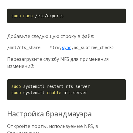
Copy
sudo
nano
 /etc/exports
Добавьте следующую строку в файл:
/mnt/nfs_share    *(rw,
sync
Перезагрузите службу NFS для применения
изменений:
Copy
sudo
sudo
 systemctl 
enable
 nfs-server
Настройка брандмауэра
Откройте порты, используемые NFS, в