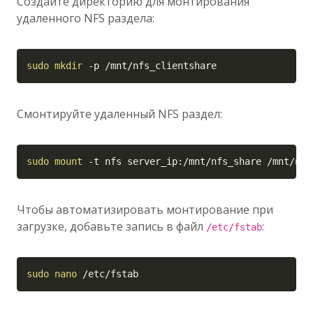
Создайте директорию для монтирования
удаленного NFS раздела:
Copy
sudo
mkdir
-p
 /mnt/nfs_clientshare
Смонтируйте удаленный NFS раздел:
Copy
sudo
mount
-t
 nfs server_ip:/mnt/nfs_share /mnt/nfs
Чтобы автоматизировать монтирование при
загрузке, добавьте запись в файл
:
/etc/fstab
Copy
sudo
nano
 /etc/fstab