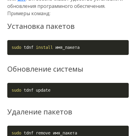
обновления программного обеспечения.
Примеры команд:
Установка пакетов
Copy
sudo
 tdnf 
install
 имя_пакета
Обновление системы
Copy
sudo
 tdnf update
Удаление пакетов
Copy
sudo
 tdnf remove имя_пакета