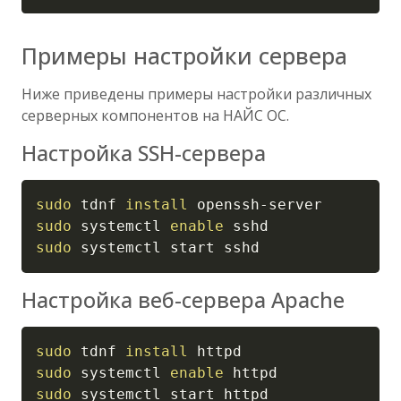
Примеры настройки сервера
Ниже приведены примеры настройки различных
серверных компонентов на НАЙС ОС.
Настройка SSH-сервера
Copy
sudo
 tdnf 
install
sudo
 systemctl 
enable
sudo
 systemctl start sshd
Настройка веб-сервера Apache
Copy
sudo
 tdnf 
install
sudo
 systemctl 
enable
sudo
 systemctl start httpd