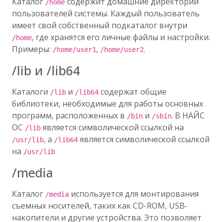
Каталог
содержит домашние директории
/home
пользователей системы. Каждый пользователь
имеет свой собственный подкаталог внутри
, где хранятся его личные файлы и настройки.
/home
Примеры:
,
.
/home/user1
/home/user2
/lib и /lib64
Каталоги
и
содержат общие
/lib
/lib64
библиотеки, необходимые для работы основных
программ, расположенных в
и
. В НАЙС
/bin
/sbin
ОС
является символической ссылкой на
/lib
, а
является символической ссылкой
/usr/lib
/lib64
на
/usr/lib
/media
Каталог
используется для монтирования
/media
съемных носителей, таких как CD-ROM, USB-
накопители и другие устройства. Это позволяет