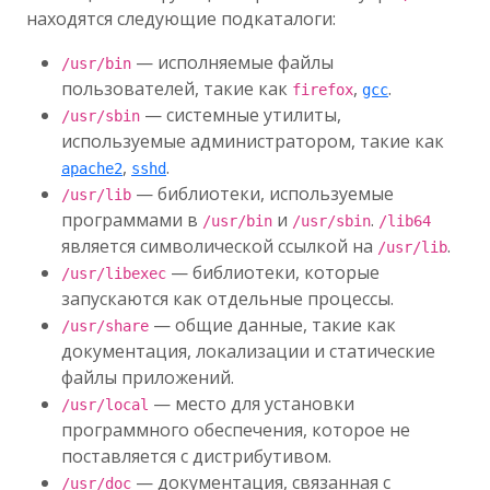
находятся следующие подкаталоги:
— исполняемые файлы
/usr/bin
пользователей, такие как
,
.
firefox
gcc
— системные утилиты,
/usr/sbin
используемые администратором, такие как
,
.
apache2
sshd
— библиотеки, используемые
/usr/lib
программами в
и
.
/usr/bin
/usr/sbin
/lib64
является символической ссылкой на
.
/usr/lib
— библиотеки, которые
/usr/libexec
запускаются как отдельные процессы.
— общие данные, такие как
/usr/share
документация, локализации и статические
файлы приложений.
— место для установки
/usr/local
программного обеспечения, которое не
поставляется с дистрибутивом.
— документация, связанная с
/usr/doc