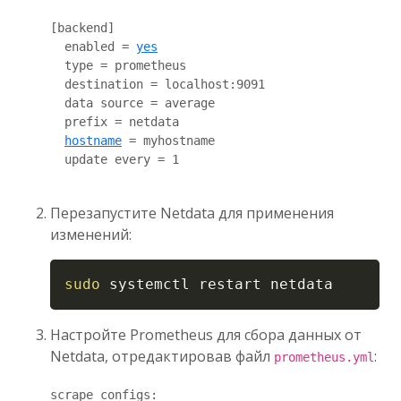
[backend]

  enabled = 
yes
  type = prometheus

  destination = localhost:9091

  data source = average

  prefix = netdata

hostname
 = myhostname

  update every = 1

Перезапустите Netdata для применения
изменений:
Copy
sudo
 systemctl restart netdata
Настройте Prometheus для сбора данных от
Netdata, отредактировав файл
:
prometheus.yml
scrape_configs:
