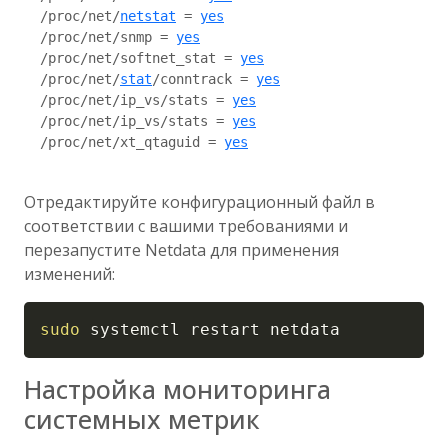
  /proc/net/
netstat
 = 
yes
  /proc/net/snmp = 
yes
  /proc/net/softnet_stat = 
yes
  /proc/net/
stat
/conntrack = 
yes
  /proc/net/ip_vs/stats = 
yes
  /proc/net/ip_vs/stats = 
yes
  /proc/net/xt_qtaguid = 
yes
Отредактируйте конфигурационный файл в
соответствии с вашими требованиями и
перезапустите Netdata для применения
изменений:
Copy
sudo
 systemctl restart netdata
Настройка мониторинга
системных метрик