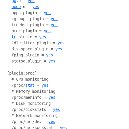
go
.d = 
yes
node
.d = 
yes
  apps.plugin = 
yes
  cgroups.plugin = 
yes
  freebsd.plugin = 
yes
  proc.plugin = 
yes
tc
.plugin = 
yes
  idlejitter.plugin = 
yes
  diskspace.plugin = 
yes
  fping.plugin = 
yes
  statsd.plugin = 
yes
[plugin:proc]

  # CPU monitoring

  /proc/
stat
 = 
yes
  # Memory monitoring

  /proc/meminfo = 
yes
  # Disk monitoring

  /proc/diskstats = 
yes
  # Network monitoring

  /proc/net/dev = 
yes
  /proc/net/sockstat = 
yes