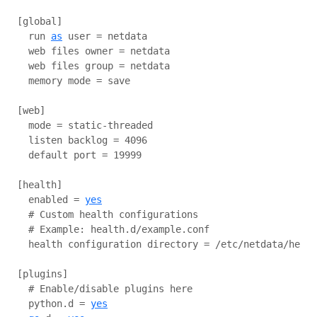
[global]

  run 
as
 user = netdata

  web files owner = netdata

  web files group = netdata

  memory mode = save

[web]

  mode = static-threaded

  listen backlog = 4096

  default port = 19999

[health]

  enabled = 
yes
  # Custom health configurations

  # Example: health.d/example.conf

  health configuration directory = /etc/netdata/healt
[plugins]

  # Enable/disable plugins here

  python.d = 
yes