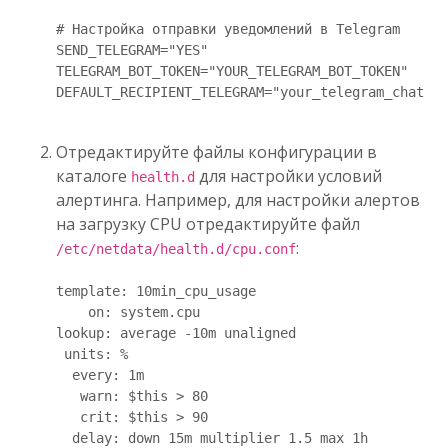
# Настройка отправки уведомлений в Telegram

SEND_TELEGRAM="YES"

TELEGRAM_BOT_TOKEN="YOUR_TELEGRAM_BOT_TOKEN"

DEFAULT_RECIPIENT_TELEGRAM="your_telegram_chat_id
Отредактируйте файлы конфигурации в
каталоге
для настройки условий
health.d
алертинга. Например, для настройки алертов
на загрузку CPU отредактируйте файл
:
/etc/netdata/health.d/cpu.conf
template: 10min_cpu_usage

    on: system.cpu

lookup: average -10m unaligned

 units: %

  every: 1m

   warn: $this > 80

   crit: $this > 90

  delay: down 15m multiplier 1.5 max 1h
