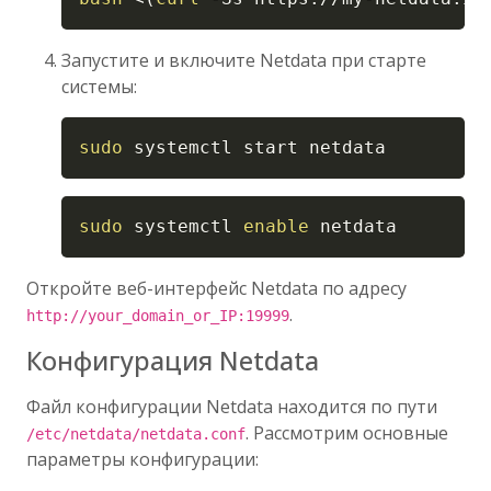
Запустите и включите Netdata при старте
системы:
Copy
sudo
 systemctl start netdata
Copy
sudo
 systemctl 
enable
 netdata
Откройте веб-интерфейс Netdata по адресу
.
http://your_domain_or_IP:19999
Конфигурация Netdata
Файл конфигурации Netdata находится по пути
. Рассмотрим основные
/etc/netdata/netdata.conf
параметры конфигурации: