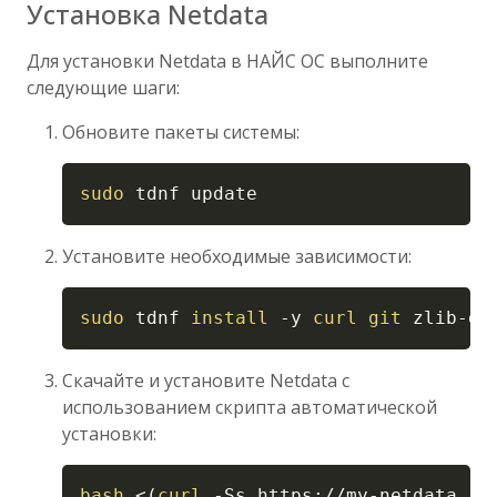
Установка Netdata
Для установки Netdata в НАЙС ОС выполните
следующие шаги:
Обновите пакеты системы:
Copy
sudo
 tdnf update
Установите необходимые зависимости:
Copy
sudo
 tdnf 
install
-y
curl
git
 zlib-de
Скачайте и установите Netdata с
использованием скрипта автоматической
установки:
Copy
bash
<
(
curl
-Ss
 https://my-netdata.io