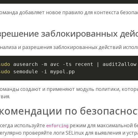
команда добавляет новое правило для контекста безопа
зрешение заблокированных дей
анализа и разрешения заблокированных действий испо
sudo
 ausearch 
-m
 avc 
-ts
 recent 
|
 audit2allow
sudo
 semodule 
-i
 mypol.pp
команды создают и применяют модуль политики, котор
вия.
комендации по безопаснос
сегда используйте
режим для максимальной бе
enforcing
егулярно проверяйте логи SELinux для выявления и устр