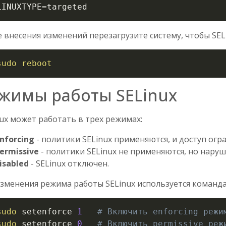
LINUXTYPE
=
targeted
 внесения изменений перезагрузите систему, чтобы SELi
sudo
reboot
жимы работы SELinux
ux может работать в трех режимах:
nforcing
- политики SELinux применяются, и доступ огр
ermissive
- политики SELinux не применяются, но наруш
isabled
- SELinux отключен.
изменения режима работы SELinux используется команд
sudo
 setenforce 
1
# Включить enforcing режи
sudo
 setenforce 
0
# Включить permissive реж