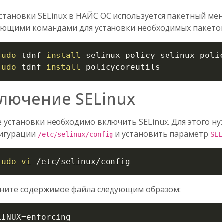
установки SELinux в НАЙС ОС используется пакетный м
ующими командами для установки необходимых пакето
sudo
 tdnf 
install
 selinux-policy selinux-polic
sudo
 tdnf 
install
 policycoreutils
лючение SELinux
е установки необходимо включить SELinux. Для этого н
игурации
и установить параметр
/etc/selinux/config
SEL
sudo
vi
 /etc/selinux/config
ните содержимое файла следующим образом:
LINUX
=