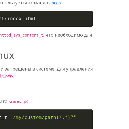
используется команда
:
chcon
Copy
ml/index.html
, что необходимо для
httpd_sys_content_t
nux
и запрещены в системе. Для управления
.
it2why
лита
:
semanage
Copy
t_t 
"/my/custom/path(/.*)?"