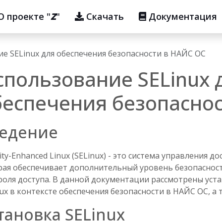
О проекте "
Z
"
Скачать
Документация
е SELinux для обеспечения безопасности в НАЙС ОС
спользование SELinux 
беспечения безопасно
едение
ity-Enhanced Linux (SELinux) - это система управления д
рая обеспечивает дополнительный уровень безопаснос
роля доступа. В данной документации рассмотрены уста
nux в контексте обеспечения безопасности в НАЙС ОС, а
тановка SELinux