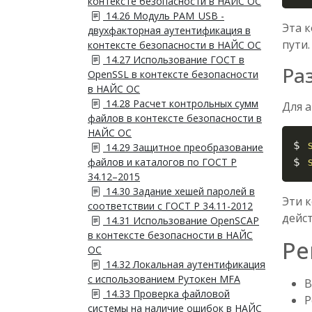
контексте безопасности в НАЙС ОС
14.26 Модуль PAM_USB -
Эта 
двухфакторная аутентификация в
пути.
контексте безопасности в НАЙС ОС
14.27 Использование ГОСТ в
Ра
OpenSSL в контексте безопасности
в НАЙС ОС
14.28 Расчет контрольных сумм
Для 
файлов в контексте безопасности в
НАЙС ОС
$ 
14.29 Защитное преобразование
файлов и каталогов по ГОСТ Р
$ 
34.12–2015
14.30 Задание хешей паролей в
Эти 
соответствии с ГОСТ Р 34.11-2012
дейст
14.31 Использование OpenSCAP
в контексте безопасности в НАЙС
Ре
ОС
14.32 Локальная аутентификация
с использованием Рутокен MFA
В
14.33 Проверка файловой
Р
системы на наличие ошибок в НАЙС