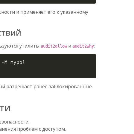
сности и применяет его к указанному
ствий
льзуются утилиты
и
:
audit2allow
audit2why
Copy
 
-M
 mypol

ый разрешает ранее заблокированные
ти
зопасности.
анения проблем с доступом.