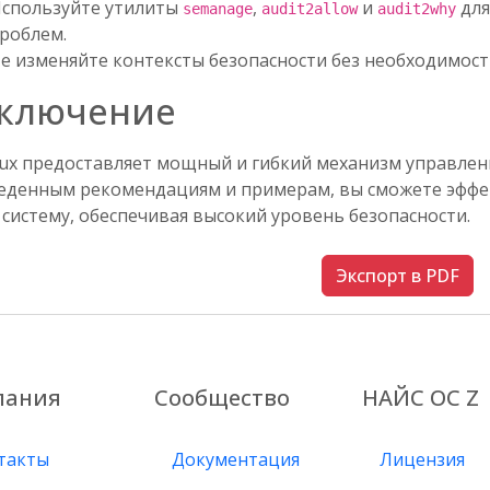
спользуйте утилиты
,
и
для
semanage
audit2allow
audit2why
роблем.
е изменяйте контексты безопасности без необходимост
ключение
nux предоставляет мощный и гибкий механизм управлен
еденным рекомендациям и примерам, вы сможете эфф
систему, обеспечивая высокий уровень безопасности.
Экспорт в PDF
пания
Сообщество
НАЙС ОС Z
такты
Документация
Лицензия