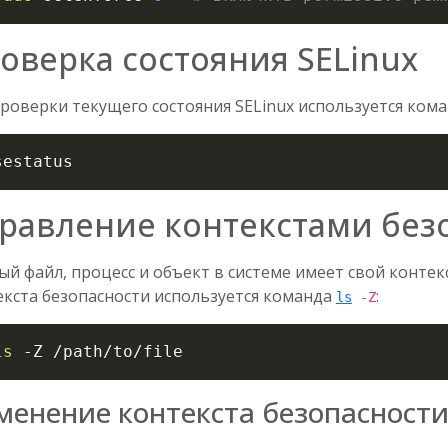
оверка состояния SELinux
проверки текущего состояния SELinux используется ком
sestatus
равление контекстами без
й файл, процесс и объект в системе имеет свой контек
екста безопасности используется команда
:
ls
-Z
ls
-Z
 /path/to/file
менение контекста безопасност