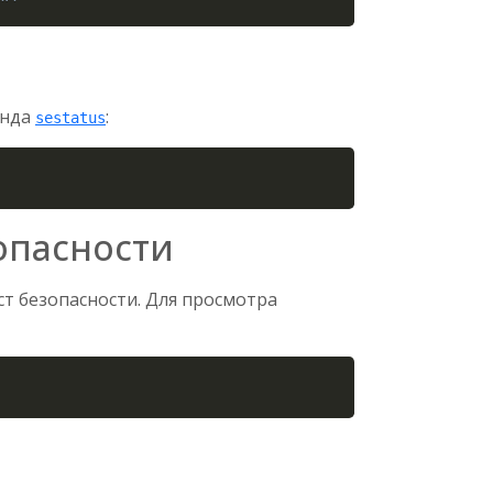
анда
:
sestatus
Copy
опасности
ст безопасности. Для просмотра
Copy
и