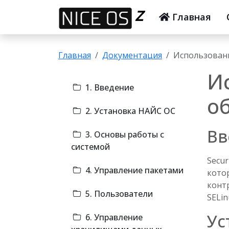
Z
Главная
Главная
Документация
Использовани
И
1. Введение
о
2. Установка НАЙС ОС
Вв
3. Основы работы с
системой
Secur
4. Управление пакетами
кото
конт
5. Пользователи
SELi
Ус
6. Управление