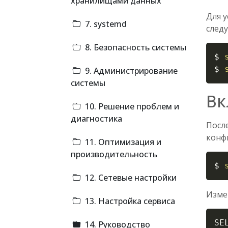
хранилищами данных
Для 
7. systemd
след
8. Безопасность системы
$ 
$ 
9. Администрирование
системы
Вк
10. Решение проблем и
диагностика
Посл
конф
11. Оптимизация и
производительность
$ 
12. Сетевые настройки
Изме
13. Настройка сервиса
SE
14. Руководство