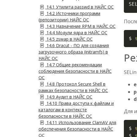
SE
14.1 Утилита passwd в НАЙС ОС
14.2 Источники программ
(репозитории) НАЙС ОС
После
14.3 Назначение RPM в НАЙС ОС
14.4 Модули ядра в НАЙС ОС
$ 
14.5 zswap в НАЙС ОС
14.6 Dracut - ПО для создания
загрузочного образа (initramfs) в
Ре
НАЙС ОС
14.7 Общие рекомендации
соблюдения безопасности в НАЙС
SELin
ОС
14.8 Протокол Secure Shell в
e
рамках безопасности в НАЙС ОС
p
14.9 Аудит в НАЙС ОС
d
14.10 Права доступа к файлам и
каталогам в контексте
Для 
безопасности в НАЙС ОС
14.11 Использование ClamAV для
$ 
обеспечения безопасности в НАЙС
ОС
$ 