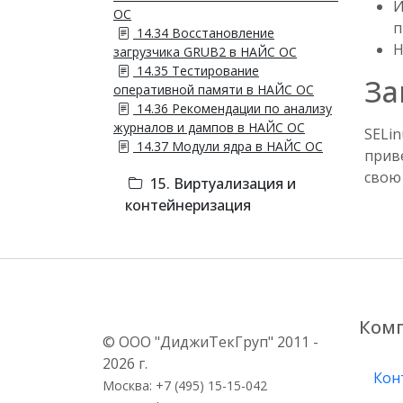
И
ОС
п
14.34 Восстановление
Н
загрузчика GRUB2 в НАЙС ОС
14.35 Тестирование
За
оперативной памяти в НАЙС ОС
14.36 Рекомендации по анализу
журналов и дампов в НАЙС ОС
SELi
14.37 Модули ядра в НАЙС ОС
прив
свою 
15. Виртуализация и
контейнеризация
Ком
© ООО "ДиджиТекГруп" 2011 -
2026 г.
Кон
Москва: +7 (495) 15-15-042