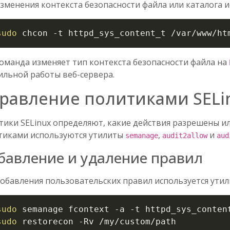
изменения контекста безопасности файла или каталога 
sudo
 chcon 
-t
 httpd_sys_content_t /var/www/ht
команда изменяет тип контекста безопасности файла на
ильной работы веб-сервера.
равление политиками SELi
тики SELinux определяют, какие действия разрешены ил
тиками используются утилиты
,
и
semanage
audit2allow
aud
бавление и удаление правил
добавления пользовательских правил используется ути
sudo
 semanage fcontext 
-a
-t
 httpd_sys_conten
sudo
 restorecon 
-Rv
 /my/custom/path