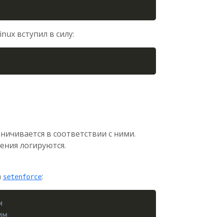
nux вступил в силу:
Copy
аничивается в соответствии с ними.
ения логируются.
а
:
setenforce
Copy
м
им