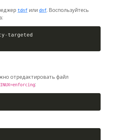
енеджер
или
. Воспользуйтесь
tdnf
dnf
в:
Copy
y-targeted

ужно отредактировать файл
:
INUX=enforcing
Copy
Copy