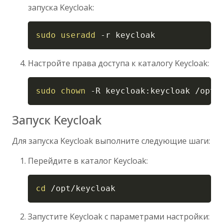
запуска Keycloak:
Copy
sudo
useradd
-r
 keycloak
Настройте права доступа к каталогу Keycloak:
Copy
sudo
chown
-R
 keycloak:keycloak /opt/
Запуск Keycloak
Для запуска Keycloak выполните следующие шаги:
Перейдите в каталог Keycloak:
Copy
cd
 /opt/keycloak
Запустите Keycloak с параметрами настройки: