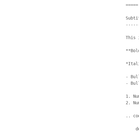
=====

Subtit
------
This 
**Bol
*Ital
- Bul
- Bul
1. Nu
2. Nu
.. co
    d