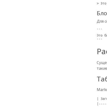
Бло
Для 
```

Это б
Ра
Суще
такие
Та
Mark
| Заг
|----