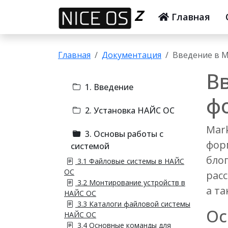
Z
Главная
Главная
Документация
Введение в 
В
1. Введение
ф
2. Установка НАЙС ОС
Mar
3. Основы работы с
фор
системой
бло
3.1 Файловые системы в НАЙС
ОС
рас
3.2 Монтирование устройств в
а т
НАЙС ОС
3.3 Каталоги файловой системы
Ос
НАЙС ОС
3.4 Основные команды для