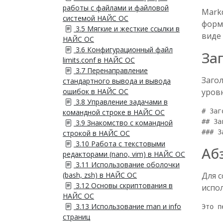
работы с файлами и файловой
Mark
системой НАЙС ОС
форма
3.5 Мягкие и жесткие ссылки в
виде
НАЙС ОС
3.6 Конфигурационный файл
За
limits.conf в НАЙС ОС
3.7 Перенаправление
Заго
стандартного вывода и вывода
ошибок в НАЙС ОС
уров
3.8 Управление задачами в
# Заг
командной строке в НАЙС ОС
## За
3.9 Знакомство с командной
строкой в НАЙС ОС
3.10 Работа с текстовыми
Аб
редакторами (nano, vim) в НАЙС ОС
3.11 Использование оболочки
(bash, zsh) в НАЙС ОС
Для с
3.12 Основы скриптования в
испол
НАЙС ОС
3.13 Использование man и info
Это п
страниц