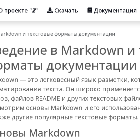
О проекте "
Z
"
Скачать
Документация
Markdown и текстовые форматы документации
ведение в Markdown и 
орматы документации
kdown — это легковесный язык разметки, ко
матирования текста. Он широко применяется
гов, файлов README и других текстовых файл
смотрим основы Markdown и его использован
акже другие популярные текстовые форматы.
новы Markdown