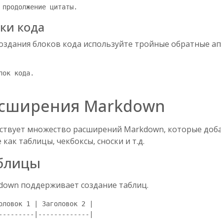
ки кода
создания блоков кода используйте тройные обратные а
лок кода.

сширения Markdown
ствует множество расширений Markdown, которые доб
 как таблицы, чекбоксы, сноски и т.д.
блицы
down поддерживает создание таблиц.
оловок 1 | Заголовок 2 |

---------|-------------|
