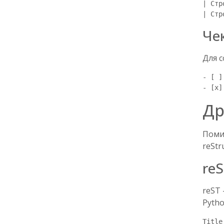
| Стр
Че
Для 
- [ ]
Др
Поми
reStr
reS
reST 
Pyth
Title
