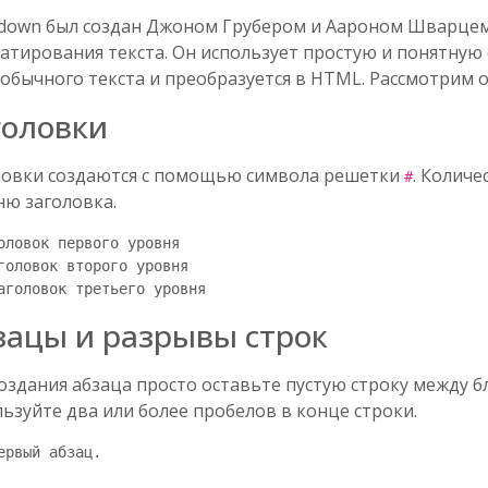
down был создан Джоном Грубером и Аароном Шварцем 
тирования текста. Он использует простую и понятную с
 обычного текста и преобразуется в HTML. Рассмотрим
головки
ловки создаются с помощью символа решетки
. Колич
#
ню заголовка.
оловок первого уровня

головок второго уровня

зацы и разрывы строк
оздания абзаца просто оставьте пустую строку между б
ьзуйте два или более пробелов в конце строки.
ервый абзац.
