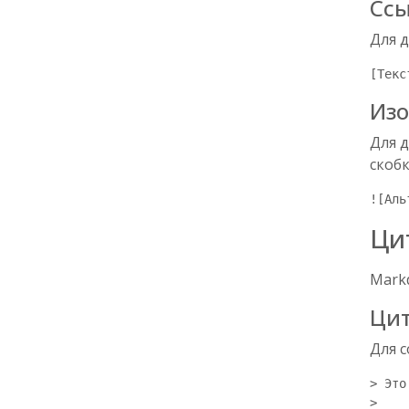
Сс
Для д
[Текс
Из
Для 
скоб
![Аль
Ци
Mark
Ци
Для 
> Это
> 
