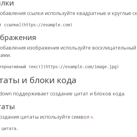
ылки
обавления ссылки используйте квадратные и круглые ск
т ссылки](https://example.com)
ображения
добавления изображения используйте восклицательный
ками.
тернативный текст](https://example.com/image.jpg)
таты и блоки кода
down поддерживает создание цитат и блоков кода.
таты
создания цитаты используйте символ
.
>
 цитата.
