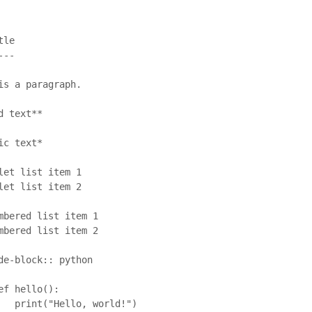
le

--

is a paragraph.

d text**

ic text*

let list item 1

let list item 2

mbered list item 1

mbered list item 2

de-block:: python

ef hello():
