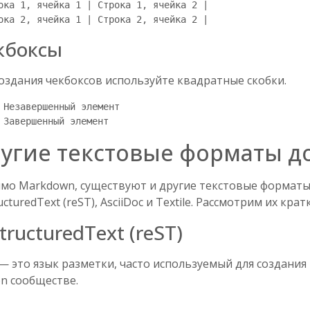
ока 1, ячейка 1 | Строка 1, ячейка 2 |

кбоксы
создания чекбоксов используйте квадратные скобки.
 Незавершенный элемент

угие текстовые форматы д
мо Markdown, существуют и другие текстовые форматы 
ucturedText (reST), AsciiDoc и Textile. Рассмотрим их крат
tructuredText (reST)
— это язык разметки, часто используемый для создания
on сообществе.