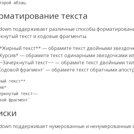
рматирование текста
down поддерживает различные способы форматирования 
ркнутый текст и кодовые фрагменты.
*Жирный текст** — обрамите текст двойными звездоч
Курсив* — обрамите текст одинарными звездочками и
~Зачеркнутый текст~~ — обрамите текст двойными ти
Кодовой фрагмент` — обрамите текст обратными апост
ный текст**

в*

еркнутый текст~~

иски
down поддерживает нумерованные и ненумерованные с