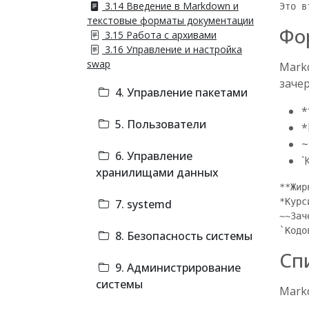
3.14 Введение в Markdown и
текстовые форматы документации
Фо
3.15 Работа с архивами
3.16 Управление и настройка
swap
Mark
заче
4. Управление пакетами
*
5. Пользователи
*
~
6. Управление
`
хранилищами данных
**Жир
*Курси
7. systemd
~~Зач
8. Безопасность системы
Сп
9. Администрирование
системы
Mark