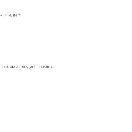
,
или
.
-
+
*
оторыми следует точка.